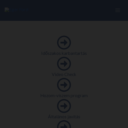
Skip
to
content
Időszakos karbantartás
Video Check
Hozom-viszem program
Általános javítás