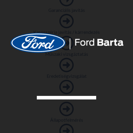
Garanciális javítás
Karosszéria javítás / kárrendezés
Műszaki vizsgáztatás
Eredetiségvizsgálat
Honosítás
Állapotfelmérés