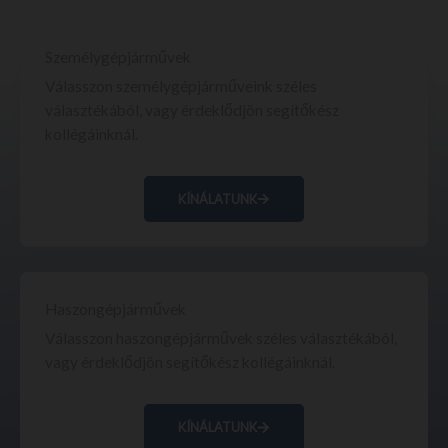
Személygépjárművek
Válasszon személygépjárműveink széles
választékából, vagy érdeklődjön segítőkész
kollégáinknál.
KÍNÁLATUNK
Haszongépjárművek
Válasszon haszongépjárművek széles választékából,
vagy érdeklődjön segítőkész kollégáinknál.
KÍNÁLATUNK