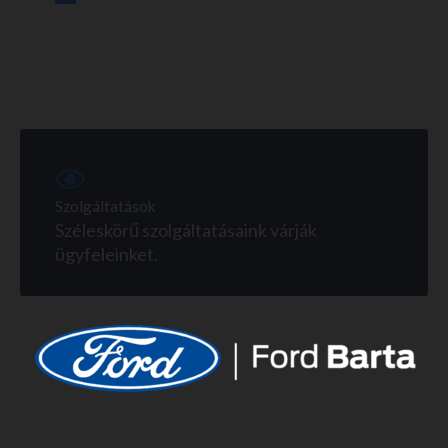
Ügyfél orientáció
Szervizünkben elkötelezettek vagyunk
ügyfeleink érdekeivel.
Szolgáltatások
Széleskörű szolgáltatásaink várják
ügyfeleinket.