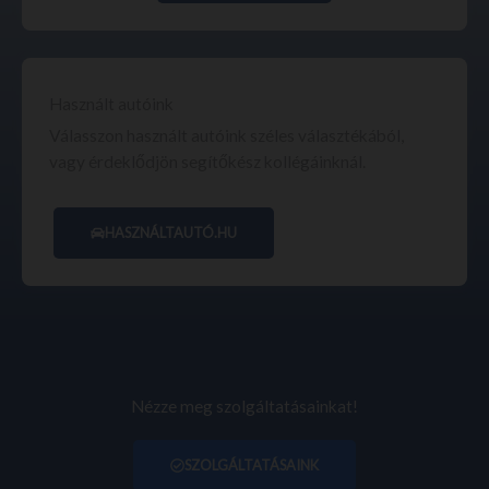
Használt autóink
Válasszon használt autóink széles választékából,
vagy érdeklődjön segítőkész kollégáinknál.
HASZNÁLTAUTÓ.HU
Nézze meg szolgáltatásainkat!
SZOLGÁLTATÁSAINK